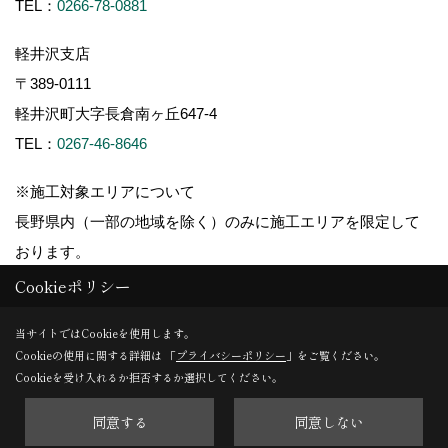
TEL：
0266-78-0881
軽井沢支店
〒389-0111
軽井沢町大字長倉南ヶ丘647-4
TEL：
0267-46-8646
※施工対象エリアについて
長野県内（一部の地域を除く）のみに施工エリアを限定して
おります。
Cookieポリシー
当サイトではCookieを使用します。
Cookieの使用に関する詳細は 「
プライバシーポリシー
」をご覧ください。
Copyright (c) ForestCorporation. All Rights Reserved.
Cookieを受け入れるか拒否するか選択してください。
同意する
同意しない