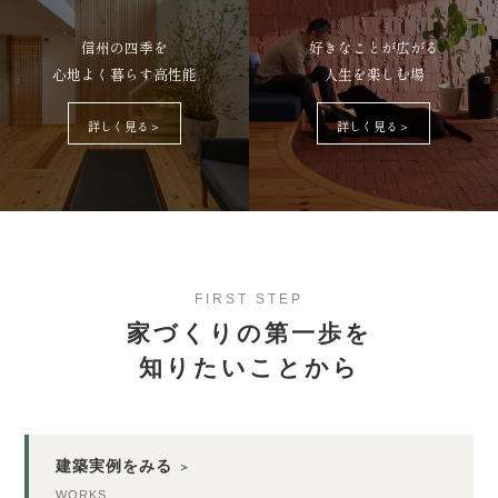
信州の四季を
好きなことが広がる
心地よく暮らす高性能
人生を楽しむ場
詳しく見る＞
詳しく見る＞
FIRST STEP
家づくりの第一歩を
知りたいことから
建築実例をみる
＞
WORKS